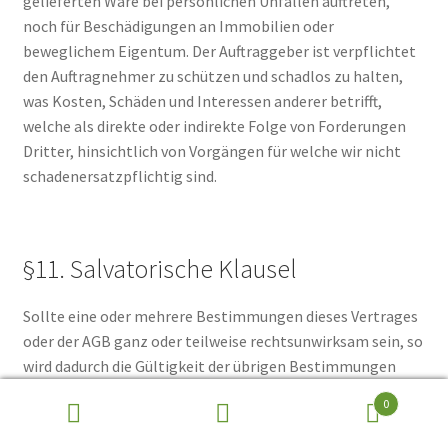
gelieferten Ware bei persönlichen Unfällen auftreten,
noch für Beschädigungen an Immobilien oder
beweglichem Eigentum. Der Auftraggeber ist verpflichtet
den Auftragnehmer zu schützen und schadlos zu halten,
was Kosten, Schäden und Interessen anderer betrifft,
welche als direkte oder indirekte Folge von Forderungen
Dritter, hinsichtlich von Vorgängen für welche wir nicht
schadenersatzpflichtig sind.
§11. Salvatorische Klausel
Sollte eine oder mehrere Bestimmungen dieses Vertrages
oder der AGB ganz oder teilweise rechtsunwirksam sein, so
wird dadurch die Gültigkeit der übrigen Bestimmungen
nicht berührt. An die Stelle der unwirksamen
0
Bestimmungen tritt rückwirkend eine inhaltlich
Suchen
Suchen
möglichst gleiche Regelung, die dem Zweck der gewollten