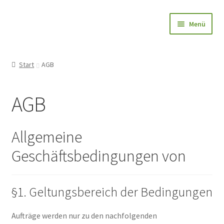
Zur
Zum
Menü
Navigation
Inhalt
springen
springen
Papierfahnen-Shop
Start
AGB
🎨 Bedrucken
AGB
🌱 Holzstab
🌟 Bestseller
Allgemeine
Geschäftsbedingungen von
✅ Anfrage
👤Konto
§1. Geltungsbereich der Bedingungen
Blog
Aufträge werden nur zu den nachfolgenden