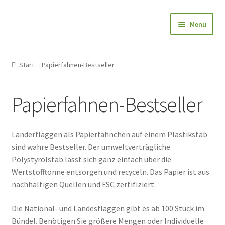
Zur
Zum
Menü
Navigation
Inhalt
springen
springen
Papierfahnen-Shop
Start
Papierfahnen-Bestseller
🎨 Bedrucken
Papierfahnen-Bestseller
🌱 Holzstab
🌟 Bestseller
Länderflaggen als Papierfähnchen auf einem Plastikstab
sind wahre Bestseller. Der umweltverträgliche
✅ Anfrage
Polystyrolstab lässt sich ganz einfach über die
Wertstofftonne entsorgen und recyceln. Das Papier ist aus
👤Konto
nachhaltigen Quellen und FSC zertifiziert.
Die National- und Landesflaggen gibt es ab 100 Stück im
Blog
Bündel. Benötigen Sie größere Mengen oder Individuelle