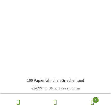
100 Papierfähnchen Griechenland
€
24,99
inkl. USt. zzgl. Versandkosten
0
In den Warenkorb
Suchen
Suchen