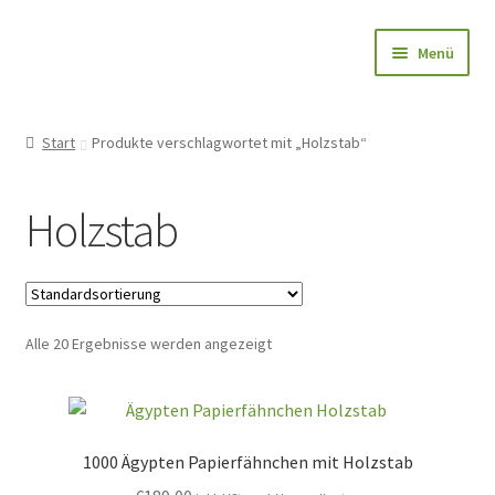
Zur
Zum
Menü
Navigation
Inhalt
springen
springen
Papierfahnen-Shop
Start
Produkte verschlagwortet mit „Holzstab“
🎨 Bedrucken
Holzstab
🌱 Holzstab
🌟 Bestseller
Alle 20 Ergebnisse werden angezeigt
✅ Anfrage
👤Konto
1000 Ägypten Papierfähnchen mit Holzstab
Blog