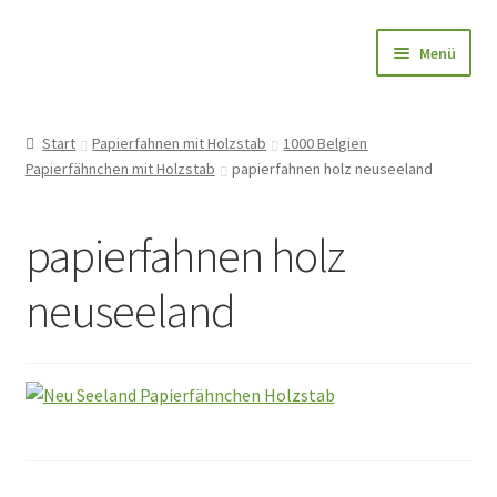
Zur
Zum
Menü
Navigation
Inhalt
springen
springen
Papierfahnen-Shop
Start
Papierfahnen mit Holzstab
1000 Belgien
Papierfähnchen mit Holzstab
papierfahnen holz neuseeland
🎨 Bedrucken
🌱 Holzstab
papierfahnen holz
🌟 Bestseller
neuseeland
✅ Anfrage
👤Konto
Blog