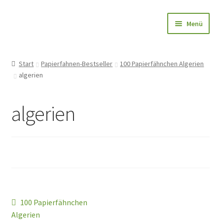
Zur
Zum
Menü
Navigation
Inhalt
springen
springen
Papierfahnen-Shop
Start
Papierfahnen-Bestseller
100 Papierfähnchen Algerien
algerien
🎨 Bedrucken
🌱 Holzstab
algerien
🌟 Bestseller
✅ Anfrage
👤Konto
Beitragsnavigation
Vorheriger
100 Papierfähnchen
Blog
Beitrag:
Algerien