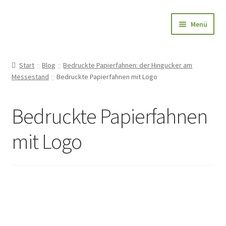
Zur
Zum
Menü
Navigation
Inhalt
springen
springen
Papierfahnen-Shop
Start
Blog
Bedruckte Papierfahnen: der Hingucker am
Messestand
Bedruckte Papierfahnen mit Logo
🎨 Bedrucken
🌱 Holzstab
Bedruckte Papierfahnen
🌟 Bestseller
mit Logo
✅ Anfrage
👤Konto
Blog