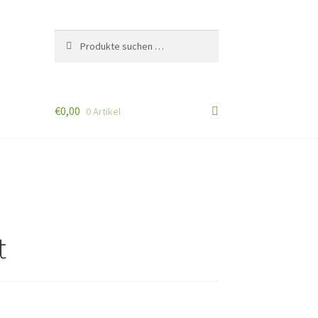
Suchen
Suchen
nach:
€
0,00
0 Artikel
t