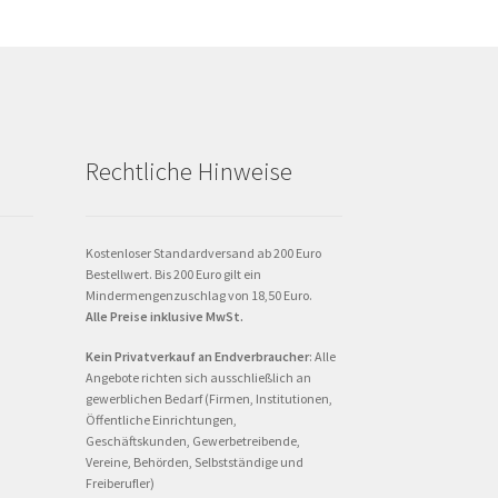
Rechtliche Hinweise
Kostenloser Standardversand ab 200 Euro
Bestellwert. Bis 200 Euro gilt ein
Mindermengenzuschlag von 18,50 Euro.
Alle Preise inklusive MwSt.
Kein Privatverkauf an Endverbraucher
: Alle
Angebote richten sich ausschließlich an
gewerblichen Bedarf (Firmen, Institutionen,
Öffentliche Einrichtungen,
Geschäftskunden, Gewerbetreibende,
Vereine, Behörden, Selbstständige und
Freiberufler)