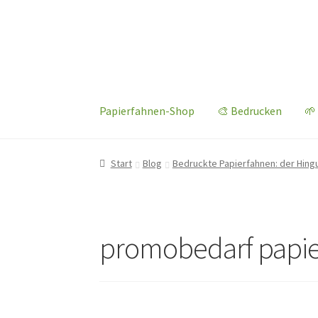
Zur
Zum
Navigation
Inhalt
springen
springen
Papierfahnen-Shop
🎨 Bedrucken
🌱
Start
Blog
Bedruckte Papierfahnen: der Hing
promobedarf papie