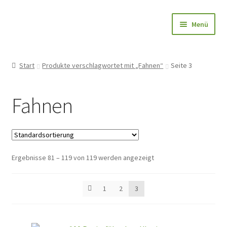
Zur
Zum
Menü
Navigation
Inhalt
springen
springen
Papierfahnen-Shop
Start
Produkte verschlagwortet mit „Fahnen“
Seite 3
🎨 Bedrucken
Fahnen
🌱 Holzstab
🌟 Bestseller
Ergebnisse 81 – 119 von 119 werden angezeigt
✅ Anfrage
👤Konto
1
2
3
Blog