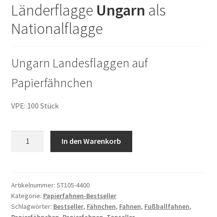
Länderflagge
Ungarn
als
Nationalflagge
Ungarn Landesflaggen auf
Papierfähnchen
VPE: 100 Stück
100
In den Warenkorb
Papierfähnchen
Ungarn
Menge
Artikelnummer:
ST105-4400
Kategorie:
Papierfahnen-Bestseller
Schlagwörter:
Bestseller
,
Fähnchen
,
Fahnen
,
Fußballfahnen
,