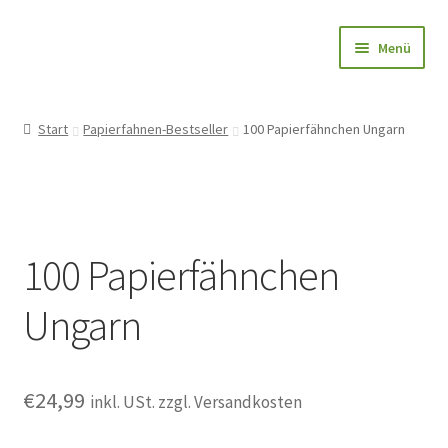
Zur
Zum
Menü
Navigation
Inhalt
springen
springen
Papierfahnen-Shop
Start
Papierfahnen-Bestseller
100 Papierfähnchen Ungarn
🎨 Bedrucken
🌱 Holzstab
100 Papierfähnchen
🌟 Bestseller
Ungarn
✅ Anfrage
👤Konto
€
24,99
inkl. USt. zzgl. Versandkosten
Blog