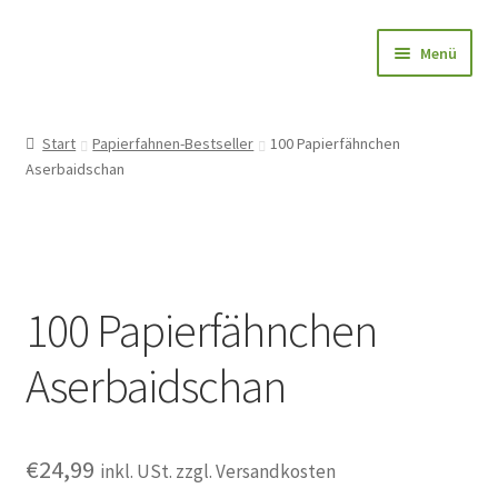
Zur
Zum
Menü
Navigation
Inhalt
springen
springen
Papierfahnen-Shop
Start
Papierfahnen-Bestseller
100 Papierfähnchen
Aserbaidschan
🎨 Bedrucken
🌱 Holzstab
🌟 Bestseller
100 Papierfähnchen
✅ Anfrage
Aserbaidschan
👤Konto
€
24,99
Blog
inkl. USt. zzgl. Versandkosten