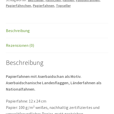
Schlagwörter:
Bestseller
,
Fähnchen
,
Fahnen
,
Fußballfahnen
,
Papierfähnchen
,
Papierfahnen
,
Topseller
Beschreibung
Rezensionen (0)
Beschreibung
Papierfahnen mit Aserbaidschan als Motiv.
Aserbaidschanische Landesflaggen, Länderfahnen als
Nationalfahnen.
Papierfahne: 12 x 24 cm
Papier: 100 g/m² weißes, nachhaltig zertifiziertes und
umweltfreundliches Papier, matt gestrichen.