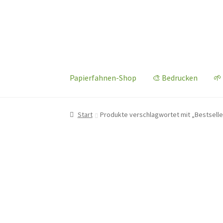
Zur
Zum
Navigation
Inhalt
springen
springen
Papierfahnen-Shop
🎨 Bedrucken
🌱
Start
Produkte verschlagwortet mit „Bestselle