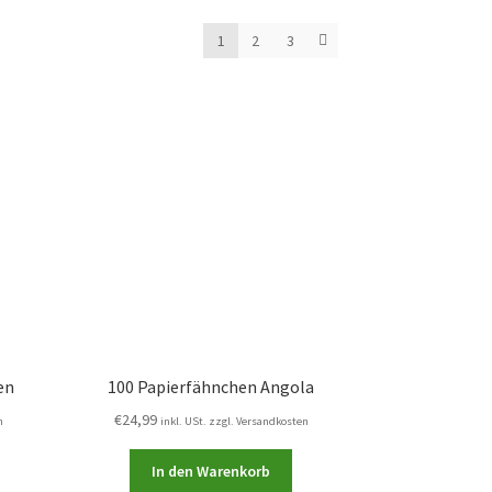
1
2
3
en
100 Papierfähnchen Angola
€
24,99
n
inkl. USt. zzgl. Versandkosten
In den Warenkorb