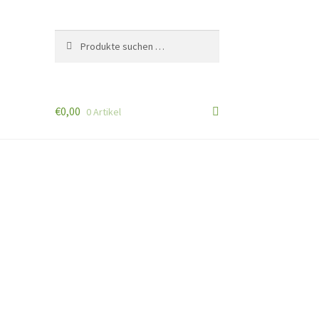
Suchen
Suchen
nach:
€
0,00
0 Artikel