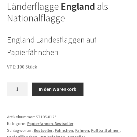
Länderflagge
England
als
Nationalflagge
England Landesflaggen auf
Papierfähnchen
VPE: 100 Stück
100
In den Warenkorb
Papierfähnchen
England
Menge
Artikelnummer:
ST105-8125
Kategorie:
Papierfahnen-Bestseller
Schlagwörter:
Bestseller
,
Fähnchen
,
Fahnen
,
Fußballfahnen
,