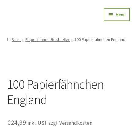
Zur
Zum
Menü
Navigation
Inhalt
springen
springen
Papierfahnen-Shop
Start
Papierfahnen-Bestseller
100 Papierfähnchen England
🎨 Bedrucken
🌱 Holzstab
100 Papierfähnchen
🌟 Bestseller
England
✅ Anfrage
👤Konto
€
24,99
inkl. USt. zzgl. Versandkosten
Blog