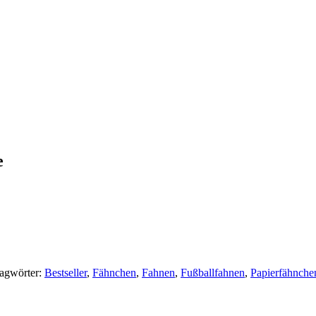
e
agwörter:
Bestseller
,
Fähnchen
,
Fahnen
,
Fußballfahnen
,
Papierfähnche