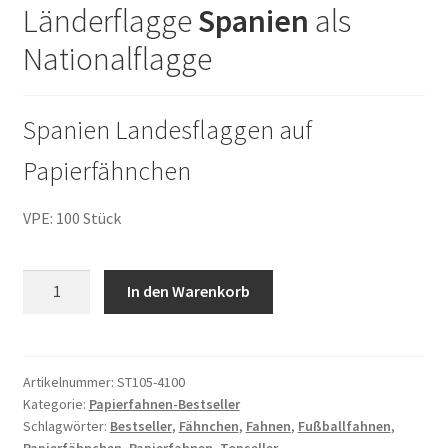
Länderflagge
Spanien
als
Nationalflagge
Spanien Landesflaggen auf
Papierfähnchen
VPE: 100 Stück
100
In den Warenkorb
Papierfähnchen
Spanien
Menge
Artikelnummer:
ST105-4100
Kategorie:
Papierfahnen-Bestseller
Schlagwörter:
Bestseller
,
Fähnchen
,
Fahnen
,
Fußballfahnen
,