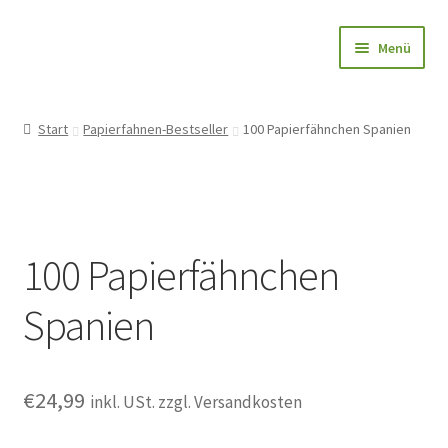
Zur
Zum
Menü
Navigation
Inhalt
springen
springen
Papierfahnen-Shop
Start
Papierfahnen-Bestseller
100 Papierfähnchen Spanien
🎨 Bedrucken
🌱 Holzstab
100 Papierfähnchen
🌟 Bestseller
Spanien
✅ Anfrage
👤Konto
€
24,99
inkl. USt. zzgl. Versandkosten
Blog