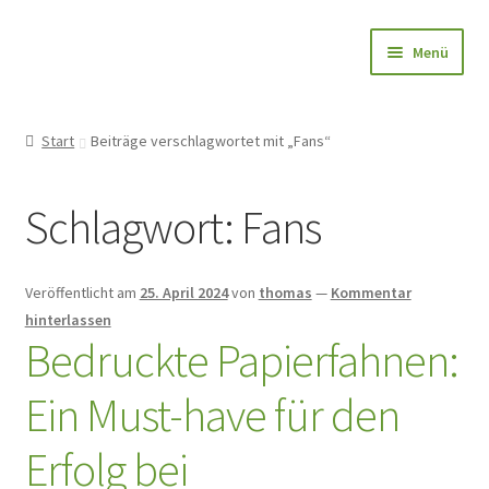
Zur
Zum
Menü
Navigation
Inhalt
springen
springen
Papierfahnen-Shop
Start
Beiträge verschlagwortet mit „Fans“
🎨 Bedrucken
Schlagwort:
Fans
🌱 Holzstab
🌟 Bestseller
Veröffentlicht am
25. April 2024
von
thomas
—
Kommentar
hinterlassen
✅ Anfrage
Bedruckte Papierfahnen:
Ein Must-have für den
👤Konto
Erfolg bei
Blog