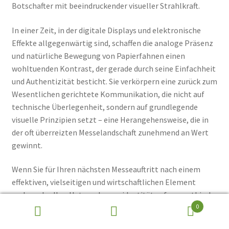
Botschafter mit beeindruckender visueller Strahlkraft.
In einer Zeit, in der digitale Displays und elektronische
Effekte allgegenwärtig sind, schaffen die analoge Präsenz
und natürliche Bewegung von Papierfahnen einen
wohltuenden Kontrast, der gerade durch seine Einfachheit
und Authentizität besticht. Sie verkörpern eine zurück zum
Wesentlichen gerichtete Kommunikation, die nicht auf
technische Überlegenheit, sondern auf grundlegende
visuelle Prinzipien setzt – eine Herangehensweise, die in
der oft überreizten Messelandschaft zunehmend an Wert
gewinnt.
Wenn Sie für Ihren nächsten Messeauftritt nach einem
effektiven, vielseitigen und wirtschaftlichen Element
suchen, das Ihre Unternehmensidentität auf sympathische
0
Weise transportiert, sollten Sie die Möglichkeiten
Suchen
Suchen
bedruckter Papierfahnen in Betracht ziehen. Mit der