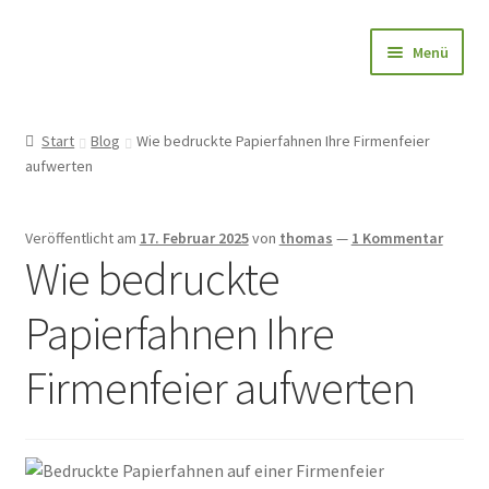
Zur
Zum
Menü
Navigation
Inhalt
springen
springen
Papierfahnen-Shop
Start
Blog
Wie bedruckte Papierfahnen Ihre Firmenfeier
aufwerten
🎨 Bedrucken
🌱 Holzstab
Veröffentlicht am
17. Februar 2025
von
thomas
—
1 Kommentar
Wie bedruckte
🌟 Bestseller
Papierfahnen Ihre
✅ Anfrage
Firmenfeier aufwerten
👤Konto
Blog