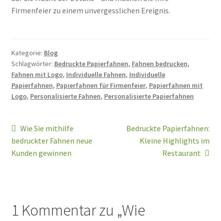
Firmenfeier zu einem unvergesslichen Ereignis.
Kategorie:
Blog
Schlagwörter:
Bedruckte Papierfahnen
,
Fahnen bedrucken
,
Fahnen mit Logo
,
Individuelle Fahnen
,
Individuelle
Papierfahnen
,
Papierfahnen für Firmenfeier
,
Papierfahnen mit
Logo
,
Personalisierte Fahnen
,
Personalisierte Papierfahnen
Beitragsnavigation
Vorheriger
Nächster
Wie Sie mithilfe
Bedruckte Papierfahnen:
Beitrag:
Beitrag:
bedruckter Fahnen neue
Kleine Highlights im
Kunden gewinnen
Restaurant
1 Kommentar zu „
Wie